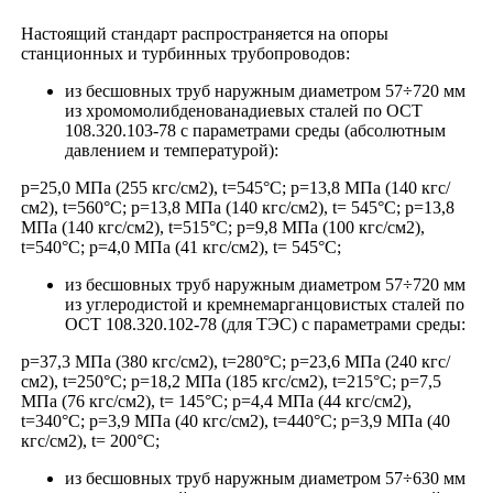
Настоящий стандарт распространяется на опоры
станционных и турбинных трубопроводов:
из бесшовных труб наружным диаметром 57÷720 мм
из хромомолибденованадиевых сталей по ОСТ
108.320.103-78 с параметрами среды (абсолютным
давлением и температурой):
р=25,0 МПа (255 кгс/см2), t=545°С; р=13,8 МПа (140 кгс/
см2), t=560°С; р=13,8 МПа (140 кгс/см2), t= 545°С; р=13,8
МПа (140 кгс/см2), t=515°С; р=9,8 МПа (100 кгс/см2),
t=540°С; р=4,0 МПа (41 кгс/см2), t= 545°С;
из бесшовных труб наружным диаметром 57÷720 мм
из углеродистой и кремнемарганцовистых сталей по
ОСТ 108.320.102-78 (для ТЭС) с параметрами среды:
р=37,3 МПа (380 кгс/см2), t=280°C; р=23,6 МПа (240 кгс/
см2), t=250°С; р=18,2 МПа (185 кгс/см2), t=215°С; р=7,5
МПа (76 кгс/см2), t= 145°С; р=4,4 МПа (44 кгс/см2),
t=340°С; р=3,9 МПа (40 кгс/см2), t=440°С; р=3,9 МПа (40
кгс/см2), t= 200°С;
из бесшовных труб наружным диаметром 57÷630 мм