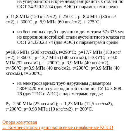
из углеродистой и кремнемарганцовистых сталей по
ОСТ 24.320.22-74 (для АЭС) с параметрами среды:
р=11,8 МПа (120 кгс/см2), t=250°C; р=8,4 МПа (86 кгс/
см2), t=300°С; р=5,9 МПа (60 кгс/см2), t=275°С;
из бесшовных труб наружным диаметром 57÷325 мм
из коррозионностойкой стали аустенитного класса по
ОСТ 24.320.23-74 (для АЭС) с параметрами среды:
р=19,6 МПа (200 кгс/см2), t=290°C; р=17,7 МПа (180 кгс/
см2), t=360°С; р=13,7 МПа (140 кгс/см2), t=335°С; р=9,0
МПа (92 кгс/см2), t= 290°С; р=3,9 МПа (40 кгс/см2),
t=450°С; р=3,9 МПа (40 кгс/см2), t=290°С; р=3,9 МПа (40
кгс/см2), t= 200°С;
из электросварных труб наружным диаметром
530÷1420 мм из углеродистой стали по ТУ 14-3-808-
78 (для ТЭС и АЭС) с параметрами среды:
Ру=2,50 МПа (25 кгс/см2); р=1,23 МПа (12,5 кгс/см2),
t=200°С; р=0,98 МПа (10 кгс/см2), t= 200°С.
Опора хомутовая
←
Компенсаторы сдвигово-осевые сильфонные КССО