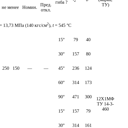
2
гиба ?
Пред.
ТУ)
не менее
Номин.
откл.
2
= 13,73 МПа (140 кгс/см
),
t
= 545 °С
15°
79
40
30°
157
80
250
150
—
—
45°
236
124
60°
314
173
90°
471
300
12Х1МФ
ТУ 14-3-
460
15°
157
79
30°
314
161