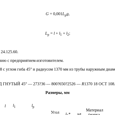
G
= 0,001
L
g
,
p
L
=
l
+
l
+
l
;
p
1
2
24.125.60.
анию с предприятием-изготовителем.
8 с углом гиба 45° и радиусом 1370 мм из трубы наружным диам
 ГНУТЫЙ 45° — 273?36 — 800?650?2526 —
R
1370 18 ОСТ 108.
Размеры, мм
l
l
l
1
p
Материал
Угол
l
*
b
*
(марка,