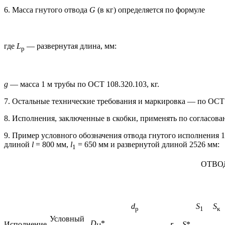
6. Масса гнутого отвода
G
(в кг) определяется по формуле
где
L
— развернутая длина, мм:
p
g
— масса 1 м трубы по ОСТ 108.320.103, кг.
7. Остальные технические требования и маркировка — по ОСТ 
8. Исполнения, заключенные в скобки, применять по согласов
9. Пример условного обозначения отвода гнутого исполнения 1
длиной
l
= 800 мм,
l
= 650 мм и развернутой длиной 2526 мм:
1
ОТВОД
d
S
S
p
1
к
Условный
D
*
Исполнение
r
S
*