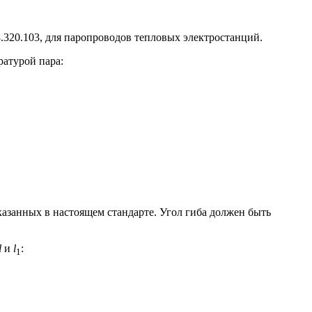
08.320.103, для паропроводов тепловых электростанций.
атурой пара:
казанных в настоящем стандарте. Угол гиба должен быть
l
и
l
:
1