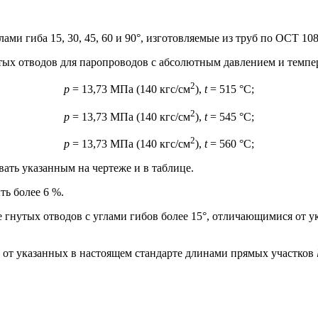
лами гиба 15, 30, 45, 60 и 90°, изготовляемые из труб по ОСТ 1
тых отводов для паропроводов с абсолютным давлением и темпер
2
p
= 13,73 МПа (140 кгс/см
),
t
= 515 °С;
2
p
= 13,73 МПа (140 кгс/см
),
t
= 545 °С;
2
p
= 13,73 МПа (140 кгс/см
),
t
= 560 °С;
вать указанным на чертеже и в
таблице.
ть более 6 %.
 гнутых отводов с углами гибов более 15°, отличающимися от у
 от указанных в настоящем стандарте длинами прямых участков