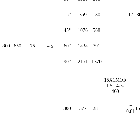
15°
359
180
17
3
45°
1076
568
800
650
75
60°
1434
791
+ 5
90°
2151
1370
15Х1М1Ф
ТУ 14-3-
460
+
300
377
281
15
0,81