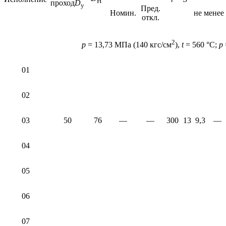
H
проход
D
y
Пред.
Номин.
не менее
откл.
2
p
= 13,73 МПа (140 кгс/см
),
t
= 560 °С;
р
01
02
03
50
76
—
—
300
13
9,3
—
04
05
06
07