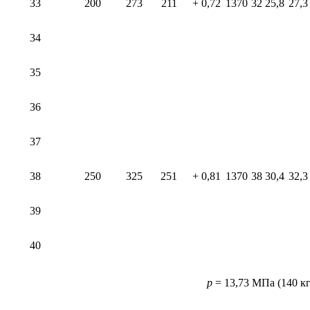
33
200
273
211
+ 0,72
1370
32
25,8
27,3
34
35
36
37
38
250
325
251
+ 0,81
1370
38
30,4
32,3
39
40
p
= 13,73 МПа (140 кг