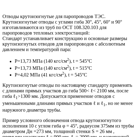
Отводы крутоизогнутые для паропроводов ТЭС.
Крутоизогнутые отводы с углами гиба 30°, 45°, 60° и 90°
изготавливаются из труб по ОСТ 108.320.103 для
паропроводов тепловых электростанций:
Стандарт устанавливает конструкцию и основные размеры
крутоизогнутых отводов для паропроводов с абсолютным
давлением и температурой пара:
2
Р=13,73 МПа (140 кгс/см
), t = 545°С
2
Р=13,73 МПа (140 кгс/см
), t = 515°С
2
Р=4,02 МПа (41 кгс/см
), t = 545°С
Крутоизогнутые отводы по настоящему стандарту применять
с длинами прямых участков до гиба 500< ℓ< 2100 мм, после
гиба ℓ
>1300 мм. Допускается применение отводов с
1
уменьшенными длинами прямых участков ℓ и ℓ
, но не менее
1
наружного диаметра трубы.
Пример условного обозначения отвода крутоизогнутого
исполнения 10 с углом гиба φ = 45°, радиусом 375мм из трубы
диаметром Дн =273 мм, толщиной стенки S = 26 мм ,
прямыми участками ℓ = 900 мм, ℓ
= 2000 мм, и развернутой