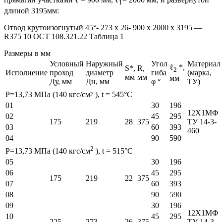
1
длиной 3195мм:
Отвод крутоизогнутый 45°- 273 х 26- 900 х 2000 х 3195 —
R375 10 ОСТ 108.321.22 Таблица 1
Размеры в мм
Условный
Наружный
Угол
Материал
ℓ
*,
S*,
R,
2
Исполнение
проход
диаметр
гиба
(марка,
мм
мм
мм
Ду, мм
Дн, мм
φ °
ТУ)
Р=13,73 МПа (140 кгс/см
), t = 545°С
2
01
30
196
12Х1МФ
02
45
295
175
219
28
375
ТУ 14-3-
03
60
393
460
04
90
590
2
Р=13,73 МПа (140 кгс/см
), t = 515°С
05
30
196
06
45
295
175
219
22
375
07
60
393
08
90
590
09
30
196
12Х1МФ
10
45
295
225
273
26
375
ТУ 14-3-