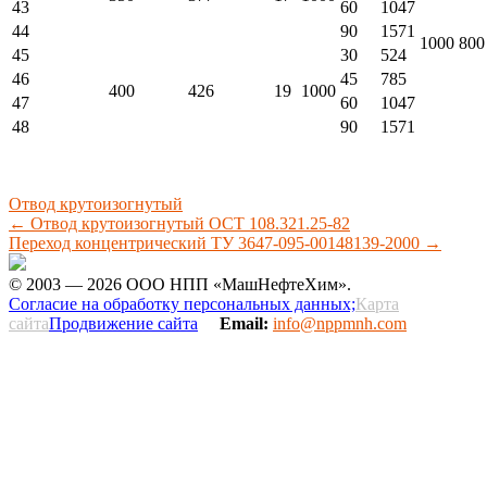
43
60
1047
44
90
1571
1000
800
45
30
524
46
45
785
400
426
19
1000
47
60
1047
48
90
1571
Отвод крутоизогнутый
←
Отвод крутоизогнутый ОСТ 108.321.25-82
Переход концентрический ТУ 3647-095-00148139-2000
→
© 2003 — 2026 ООО НПП «МашНефтеХим».
Согласие на обработку персональных данных;
Карта
сайта
Продвижение сайта
Email:
info@nppmnh.com