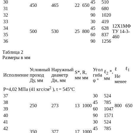
30
45
510
450
465
22
650
31
60
680
32
90
1020
33
30
419
12Х1МФ
34
45
628
500
530
25
800
ТУ 14-3-
35
60
837
460
36
90
1256
Таблица 2
Размеры в мм
ℓ
ℓ
Условный
Наружный
Угол
1
ℓ
*,
S*,
R,
2
Исполнение
проход
диаметр
гиба
Не
мм
мм
мм
Ду, мм
Дн, мм
φ °
менее
2
Р=4,02 МПа (41 кгс/см
), t = 545°C
37
30
524
38
45
785
250
273
13
1000
800
650
39
60
1047
40
90
1571
41
30
524
42
45
785
350
377
17
1000