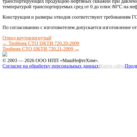
транспортирующих продукцию нефтяных скважин при давлении 
температурой транспортируемых сред от 0 до плюс 80°С на н
Конструкция и размеры отводов соответствуют требованиям Г
По согласованию с изготовителем допускается изготовление о
Отвод крутоизогнутый
←
Тройник СТО ЦКТИ 720.20-2009
Тройник СТО ЦКТИ 720.21-2009
→
© 2003 — 2026 ООО НПП «МашНефтеХим».
Согласие на обработку персональных данных;
Карта сайта
Прод