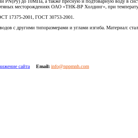
PN(Ру) до 10МПа, а также пресную и подтоварную воду в сист
ефтяных месторождениях ОАО «ТНК-ВР Холдинг», при температу
ОСТ 17375-2001, ГОСТ 30753-2001.
тводов с другими типоразмерами и углами изгиба. Материал: ст
вижение сайта
Email:
info@nppmnh.com