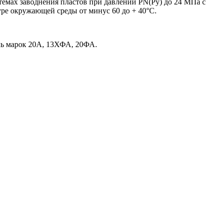
емах заводнения пластов при давлении PN(Ру) до 24 МПа с
ре окружающей среды от минус 60 до + 40°С.
аль марок 20А, 13ХФА, 20ФА.