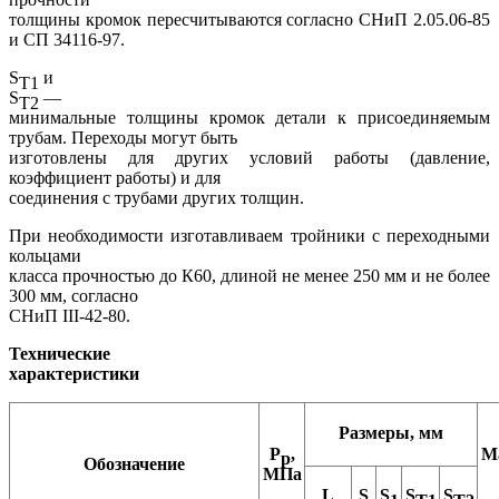
толщины кромок пересчитываются согласно СНиП 2.05.06-85
и СП 34­116-97.
S
и
T1
S
—
T2
минимальные толщины кромок детали к присоединяемым
трубам. Переходы могут быть
изготовлены для других условий работы (давление,
коэффициент работы) и для
соединения с трубами других толщин.
При необходимости изготавливаем тройники с переходными
кольцами
класса прочностью до К60, длиной не менее 250 мм и не более
300 мм, согласно
СНиП III-42-80.
Технические
характеристики
Размеры, мм
P
,
Ма
p
Обозначение
МПа
L
S
S
S
S