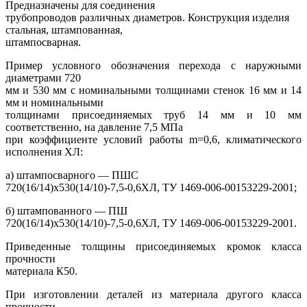
Предназначены для соединения
трубопроводов различных диаметров. Конструкция изделия
стальная, штампованная,
штампосварная.
Пример условного обозначения перехода с наружными
диаметрами 720
мм и 530 мм с номинальными толщинами стенок 16 мм и 14
мм и номинальными
толщинами присоединяемых труб 14 мм и 10 мм
соответственно, на давление 7,5 МПа
при коэффициенте условий работы m=0,6, климатического
исполнения ХЛ:
а) штампосварного —
ПШC
720(16/14)х530(14/10)-7,5-0,6ХЛ, ТУ 1469-006-00153229-2001;
б) штампованного —
ПШ
720(16/14)х530(14/10)-7,5-0,6ХЛ, ТУ 1469-006-00153229-2001.
Приведенные толщины присоединяемых кромок класса
прочности
материала К50.
При изготовлении деталей из материала другого класса
прочности