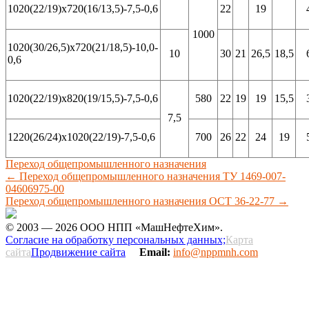
1020(22/19)х720(16/13,5)-7,5-0,6
22
19
1000
1020(30/26,5)х720(21/18,5)-10,0-
10
30
21
26,5
18,5
0,6
1020(22/19)х820(19/15,5)-7,5-0,6
580
22
19
19
15,5
7,5
1220(26/24)х1020(22/19)-7,5-0,6
700
26
22
24
19
Переход общепромышленного назначения
←
Переход общепромышленного назначения ТУ 1469-007-
04606975-00
Переход общепромышленного назначения ОСТ 36-22-77
→
© 2003 — 2026 ООО НПП «МашНефтеХим».
Согласие на обработку персональных данных;
Карта
сайта
Продвижение сайта
Email:
info@nppmnh.com