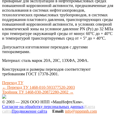
приварные для эксплуатации в нефтепромысловых средах
повышенной коррозионной активности, предназначенные для
использования в системах нефтегазопроводов,
технологических промысловых трубопроводов, в системах
поддержания пластового давления, транспортирующих среды
повышенной коррозионной активности, в условиях северной
климатической зоны на условное давление PN (Ру) до 32 МПа
при температуре окружающей среды от минус 60°С до + 40°С
и температурой транспортируемых сред от + 5° до + 40°С.
Допускается изготовление переходов с другими
типоразмерами.
Материал: сталь марок 20А, 20С, 13ХФА, 20ФА.
Конструкция и размеры переходов соответствуют
требованиям ГОСТ 17378-2001.
Переход ТУ
←
Переход ТУ 1468-010-593377520-2003
Тройник ТУ 1468-030-20872280-2002
→
© 2003 — 2026 ООО НПП «МашНефтеХим».
Согласие на обработку персональных данных;
Карта
сайта
Продвижение сайта
Email:
info@nppmnh.com