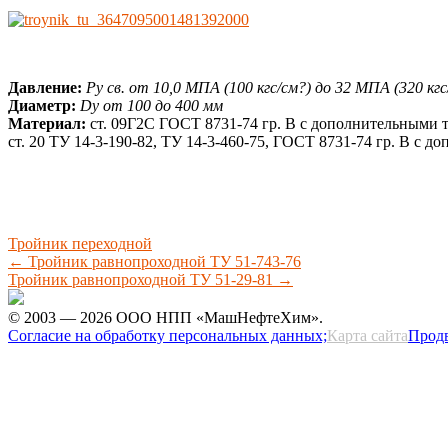
Давление:
Ру св. от 10,0 МПА (100 кгс/см?) до 32 МПА (320 кгс
Диаметр:
Dу от 100 до 400 мм
Материал:
ст. 09Г2С ГОСТ 8731-74 гр. В с дополнительными 
ст. 20 ТУ 14-3-190-82, ТУ 14-3-460-75, ГОСТ 8731-74 гр. В с 
Тройник переходной
←
Тройник равнопроходной ТУ 51-743-76
Тройник равнопроходной ТУ 51-29-81
→
© 2003 — 2026 ООО НПП «МашНефтеХим».
Согласие на обработку персональных данных;
Карта сайта
Прод