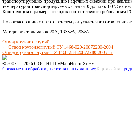
транспортирующих продукцию нефтяных скважин при давлении 
температурой транспортируемых сред от 0 до плюс 80°С на н
Конструкция и размеры отводов соответствуют требованиям Г
По согласованию с изготовителем допускается изготовление от
Материал: сталь марок 20А, 13ХФА, 20ФА.
Отвод крутоизогнутый
←
Отвод крутоизогнутый ТУ 1468-020-20872280-2004
Отвод крутоизогнутый ТУ 1468-284-20872280-2005
→
© 2003 — 2026 ООО НПП «МашНефтеХим».
Согласие на обработку персональных данных;
Карта сайта
Прод