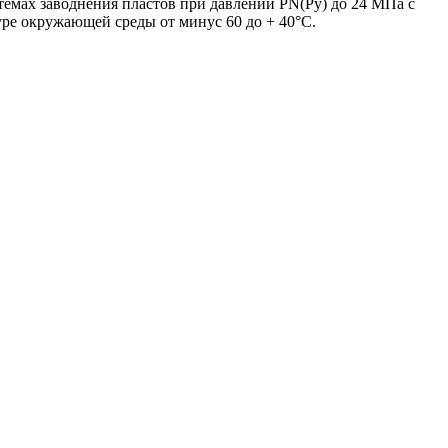
емах заводнения пластов при давлении PN(Ру) до 24 МПа с
ре окружающей среды от минус 60 до + 40°С.