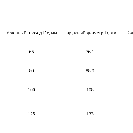
Условный проход Dy, мм
Наружный диаметр D, мм
Тол
65
76.1
80
88.9
100
108
125
133