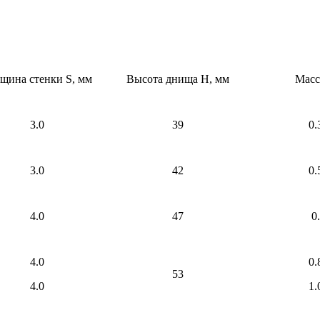
щина стенки S, мм
Высота днища Н, мм
Масс
3.0
39
0.
3.0
42
0.
4.0
47
0
4.0
0.
53
4.0
1.